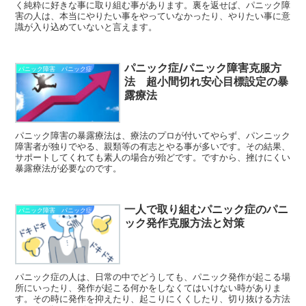
く純粋に好きな事に取り組む事があります。裏を返せば、パニック障
害の人は、本当にやりたい事をやっていなかったり、やりたい事に意
識が入り込めていないと言えます。
パニック症/パニック障害克服方
パニック障害 パニック症
法 超小間切れ安心目標設定の暴
露療法
パニック障害の暴露療法は、療法のプロが付いてやらず、パンニック
障害者が独りでやる、親類等の有志とやる事が多いです。その結果、
サポートしてくれても素人の場合が殆どです。ですから、挫けにくい
暴露療法が必要なのです。
一人で取り組むパニック症のパニ
パニック障害 パニック症
ック発作克服方法と対策
パニック症の人は、日常の中でどうしても、パニック発作が起こる場
所にいったり、発作が起こる何かをしなくてはいけない時がありま
す。その時に発作を抑えたり、起こりにくくしたり、切り抜ける方法