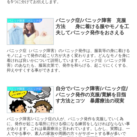
を5つに分けてお伝えします。
パニック症/パニック障害 克服
パニック障害 パニック症
方法 身に着ける服やモノを工
夫してパニック発作をおさえる
パニック症（パニック障害）のパニック発作は、服装等の身に着ける
モノによって発作の起こり方が大きく変わります。どんなモノを身に
着ければ良いかについて説明しています。パニック症（パニック障
害）のあなたも、服装次第で、発作を和らげる、起こりにくくする、
抑えやすくする事ができます。
自分でパニック障害/パニック症/
パニック障害 パニック症
パニック発作の克服/寛解を目指
す方法とコツ 暴露療法の現実
パニック障害/パニック症の人が、パニック発作を克服していく為
に、発作が起こる場所に行ける様になる練習をしなければならない事
があります。これは暴露療法と言われています。しかし、実際は、一
人でやる事や、素人の家族や周囲の方々がサポートする事が多いで