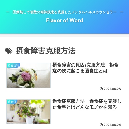
ー 医療無しで複数の精神疾患を克服したメンタルヘルスカウンセラー ー
Flavor of Word
摂食障害克服方法
摂食障害の原因/克服方法 拒食
摂食障害
症の次に起こる過食症とは
2021.06.28
過食症克服方法 過食症を克服し
過食症
た食事とはどんなモノかを知る
2021.06.24