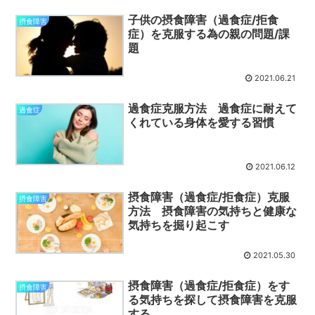
子供の摂食障害（過食症/拒食
摂食障害
症）を克服する為の親の問題/課
題
2021.06.21
過食症克服方法 過食症に耐えて
過食症
くれている身体を愛する習慣
2021.06.12
摂食障害（過食症/拒食症）克服
摂食障害
方法 摂食障害の気持ちと健康な
気持ちを掘り起こす
2021.05.30
摂食障害（過食症/拒食症）をす
摂食障害
る気持ちを探して摂食障害を克服
する