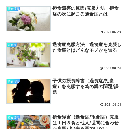
摂食障害の原因/克服方法 拒食
摂食障害
症の次に起こる過食症とは
2021.06.28
過食症克服方法 過食症を克服し
過食症
た食事とはどんなモノかを知る
2021.06.24
子供の摂食障害（過食症/拒食
摂食障害
症）を克服する為の親の問題/課
題
2021.06.21
摂食障害（過食症/拒食症）克服
摂食障害
は１日３食と他人/世間に合わせ
た食事が出来る事ではない