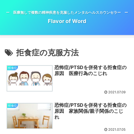
ー 医療無しで複数の精神疾患を克服したメンタルヘルスカウンセラー ー
Flavor of Word
拒食症の克服方法
恐怖症/PTSDを併発する拒食症の
拒食症
原因 医療行為のこじれ
2021.07.09
恐怖症/PTSDを併発する拒食症の
拒食症
原因 家族関係/親子関係のこじ
れ
2021.07.05