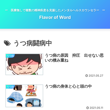
ー 医療無しで複数の精神疾患を克服したメンタルヘルスカウンセラー ー
Flavor of Word
うつ病闘病中
うつ病の原因 抑圧 出せない思
うつ病
いの積み重ね
2021.05.27
うつ病の身体と心と頭の中
うつ病
2021.05.11