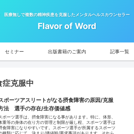
 医療無しで複数の精神疾患を克服したメンタルヘルスカウンセラー 
Flavor of Word
セミナー
出版書籍のご案内
記事一覧
食症克服中
スポーツアスリートがなる摂食障害の原因/克服
方法 選手の存在/生存価値感
スポーツ選手は、摂食障害になる事があります。特に、体形、
体重等の身体の在り方の管理と制限が厳し程、スポーツ選手は
摂食障害になりやすいです。スポーツ選手が所属するスポーツ
の種類に応じて、決まり/価値観/要求事項があります。それら